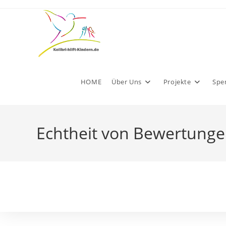
Zum
Inhalt
springen
HOME
Über Uns
Projekte
Spe
Echtheit von Bewertung