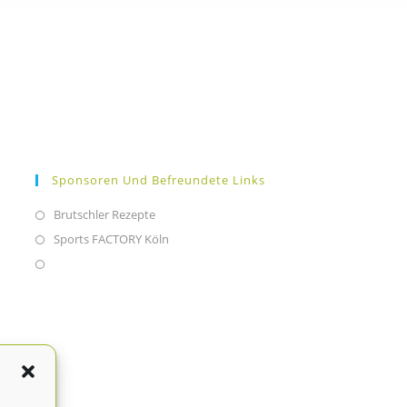
Sponsoren Und Befreundete Links
Brutschler Rezepte
Opens
in
Sports FACTORY Köln
Opens
a
in
Opens
new
a
in
tab
new
a
tab
new
tab