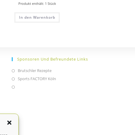
Produkt enthält: 1
Stück
In den Warenkorb
Sponsoren Und Befreundete Links
Brutschler Rezepte
Opens
in
Sports FACTORY Köln
Opens
a
in
Opens
new
a
in
tab
new
a
tab
new
tab