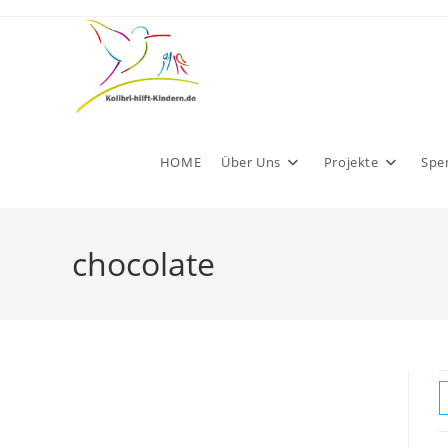
Zum
Inhalt
springen
HOME
Über Uns
Projekte
Spe
chocolate