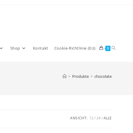
Website-
Shop
Kontakt
Cookie-Richtlinie (EU)
0
Suche
>
Produkte
>
chocolate
umschalte
ANSICHT:
12
24
ALLE